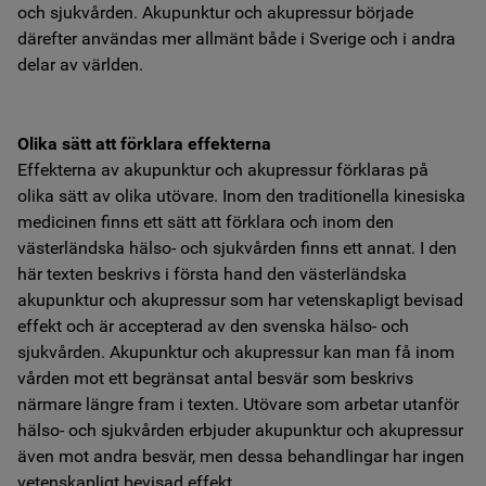
och sjukvården. Akupunktur och akupressur började
därefter användas mer allmänt både i Sverige och i andra
delar av världen.
Olika sätt att förklara effekterna
Effekterna av akupunktur och akupressur förklaras på
olika sätt av olika utövare. Inom den traditionella kinesiska
medicinen finns ett sätt att förklara och inom den
västerländska hälso- och sjukvården finns ett annat. I den
här texten beskrivs i första hand den västerländska
akupunktur och akupressur som har vetenskapligt bevisad
effekt och är accepterad av den svenska hälso- och
sjukvården. Akupunktur och akupressur kan man få inom
vården mot ett begränsat antal besvär som beskrivs
närmare längre fram i texten. Utövare som arbetar utanför
hälso- och sjukvården erbjuder akupunktur och akupressur
även mot andra besvär, men dessa behandlingar har ingen
vetenskapligt bevisad effekt.