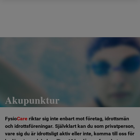
Hem
Om oss
Vad vi gör
Prislista
Ergonomi
Akupunktur
Behandlingar
Fysio
Care
riktar sig inte enbart mot företag, idrottsmän
Fysiocare anordnar
och idrottsföreningar. Självklart kan du som privatperson,
vare sig du är idrottsligt aktiv eller inte, komma till oss för