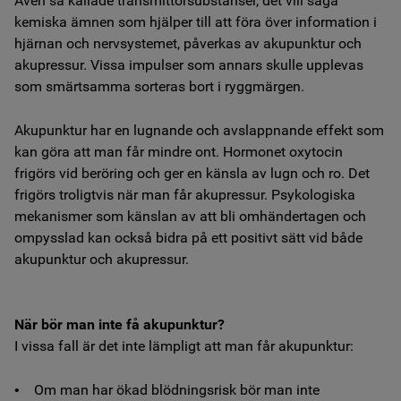
Även så kallade transmittorsubstanser, det vill säga
kemiska ämnen som hjälper till att föra över information i
hjärnan och nervsystemet, påverkas av akupunktur och
akupressur. Vissa impulser som annars skulle upplevas
som smärtsamma sorteras bort i ryggmärgen.
Akupunktur har en lugnande och avslappnande effekt som
kan göra att man får mindre ont. Hormonet oxytocin
frigörs vid beröring och ger en känsla av lugn och ro. Det
frigörs troligtvis när man får akupressur. Psykologiska
mekanismer som känslan av att bli omhändertagen och
ompysslad kan också bidra på ett positivt sätt vid både
akupunktur och akupressur.
När bör man inte få akupunktur?
I vissa fall är det inte lämpligt att man får akupunktur:
• Om man har ökad blödningsrisk bör man inte