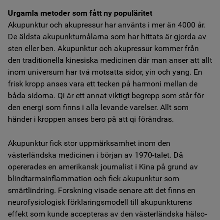
Urgamla metoder som fått ny populäritet
Akupunktur och akupressur har använts i mer än 4000 år.
De äldsta akupunkturnålarna som har hittats är gjorda av
sten eller ben. Akupunktur och akupressur kommer från
den traditionella kinesiska medicinen där man anser att allt
inom universum har två motsatta sidor, yin och yang. En
frisk kropp anses vara ett tecken på harmoni mellan de
båda sidorna. Qi är ett annat viktigt begrepp som står för
den energi som finns i alla levande varelser. Allt som
händer i kroppen anses bero på att qi förändras.
Akupunktur fick stor uppmärksamhet inom den
västerländska medicinen i början av 1970-talet. Då
opererades en amerikansk journalist i Kina på grund av
blindtarmsinflammation och fick akupunktur som
smärtlindring. Forskning visade senare att det finns en
neurofysiologisk förklaringsmodell till akupunkturens
effekt som kunde accepteras av den västerländska hälso-