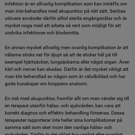
Infektion är en allvarlig komplikation som kan inträffa om
man inte behandlas med akupunktur på rätt sätt. Seriösa
utövare använder därför alltid sterila engångsnålar och är
mycket noga med att arbeta så rent som möjligt för att
undvika infektioner och blodsmitta.
En annan mycket allvarlig men ovanlig komplikation är att
nålarna sticks ner för djupt så att de sticker hål på till
exempel hjärtsäcken, lungsäckarna eller något organ. Även
kärl och nerver kan skadas. Därför är det mycket viktigt att
man blir behandlad av någon som är välutbildad och har
goda kunskaper om kroppens anatomi.
En risk med akupunktur, framför allt om man vänder sig till
en terapeut utanför hälso- och sjukvården, kan vara att
korrekt diagnos och effektiv behandling försenas. Dessa
terapeuter rapporterar inte heller sina komplikationer på
samma sätt som sker inom den vanliga hälso- och
sjukvården. Därför är det oklart hur vanligt eller ovanligt