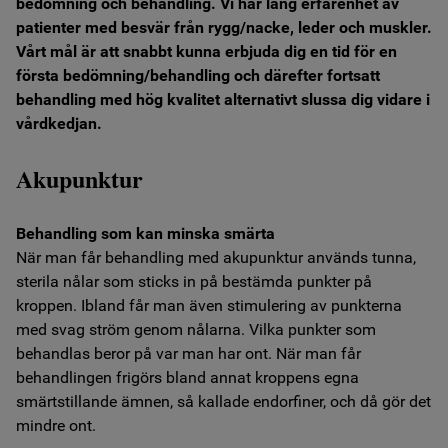
bedömning och behandling. Vi har lång erfarenhet av
Hitta hit
patienter med besvär från rygg/nacke, leder och muskler.
Vårt mål är att snabbt kunna erbjuda dig en tid för en
första bedömning/behandling och därefter fortsatt
In English
behandling med hög kvalitet alternativt slussa dig vidare i
vårdkedjan.
Boka online
Akupunktur
Behandling som kan minska smärta
När man får behandling med akupunktur används tunna,
sterila nålar som sticks in på bestämda punkter på
kroppen. Ibland får man även stimulering av punkterna
med svag ström genom nålarna. Vilka punkter som
behandlas beror på var man har ont. När man får
behandlingen frigörs bland annat kroppens egna
smärtstillande ämnen, så kallade endorfiner, och då gör det
mindre ont.