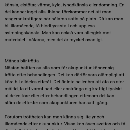
känsla, elstötar, värme, kyla, tyngdkänsla eller domning. En
del känner inget alls. Ibland förekommer det att man
reagerar kraftigare när nålarna satts på plats. Då kan man
bli illamående, få blodtrycksfall och uppleva
svimningskänsla. Man kan också vara allergisk mot
materialet i nålarna, men det är mycket ovanligt.
Många blir trötta
Nästan hälften av alla som får akupunktur känner sig
trötta efter behandlingen. Det kan därför vara olämpligt att
köra bil alldeles efteråt. Det är inte heller bra att äta en stor
måltid, ta ett varmt bad eller anstränga sig kraftigt fysiskt
alldeles före eller efter behandlingen eftersom det kan
störa de effekter som akupunkturen har satt igång.
Förutom tröttheten kan man känna sig lite yr och
illamående efter akupunktur. Vissa kan även svettas och få