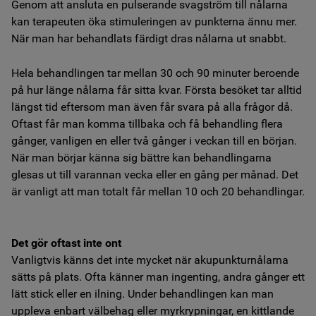
Genom att ansluta en pulserande svagström till nålarna
kan terapeuten öka stimuleringen av punkterna ännu mer.
När man har behandlats färdigt dras nålarna ut snabbt.
Hela behandlingen tar mellan 30 och 90 minuter beroende
på hur länge nålarna får sitta kvar. Första besöket tar alltid
längst tid eftersom man även får svara på alla frågor då.
Oftast får man komma tillbaka och få behandling flera
gånger, vanligen en eller två gånger i veckan till en början.
När man börjar känna sig bättre kan behandlingarna
glesas ut till varannan vecka eller en gång per månad. Det
är vanligt att man totalt får mellan 10 och 20 behandlingar.
Det gör oftast inte ont
Vanligtvis känns det inte mycket när akupunkturnålarna
sätts på plats. Ofta känner man ingenting, andra gånger ett
lätt stick eller en ilning. Under behandlingen kan man
uppleva enbart välbehag eller myrkrypningar, en kittlande